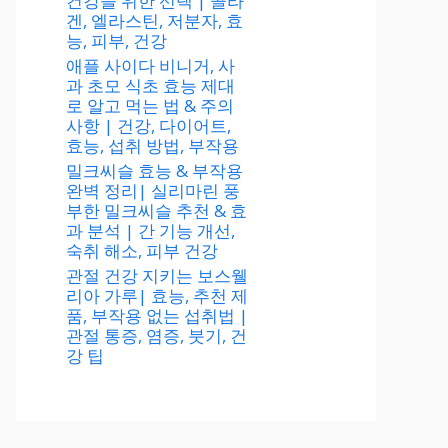
건강을 위한 선택 | 콜라
겐, 엘라스틴, 저분자, 효
능, 피부, 건강
애플 사이다 비니거, 사
과 초모 식초 효능 제대
로 알고 먹는 법 & 주의
사항 | 건강, 다이어트,
효능, 섭취 방법, 부작용
밀크씨슬 효능 & 부작용
완벽 정리| 실리마린 풍
부한 밀크씨슬 추천 & 효
과 분석 | 간 기능 개선,
숙취 해소, 피부 건강
관절 건강 지키는 보스웰
리아 가루| 효능, 추천 제
품, 부작용 없는 섭취법 |
관절 통증, 염증, 붓기, 건
강 팁