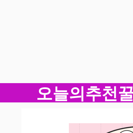
오늘의추천
컨
텐
츠
로
건
너
뛰