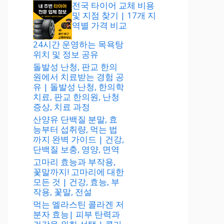
전국 타이어 교체 비용
및 지점 찾기 | 17개 지
역별 가격 비교
24시간 운영하는 목욕탕
위치 및 정보 공유
돌발성 난청, 판교 한의
원에서 치료받는 경험 공
유 | 돌발성 난청, 한의학
치료, 판교 한의원, 난청
증상, 치료 과정
산양유 단백질 분말, 효
능부터 섭취량, 먹는 법
까지 완벽 가이드 | 건강,
단백질 보충, 영양, 면역
고마리 효능과 부작용,
꽃말까지! 고마리에 대한
모든 것 | 건강, 효능, 부
작용, 꽃말, 전설
먹는 엘라스틴 콜라겐 저
분자 효능| 피부 탄력과