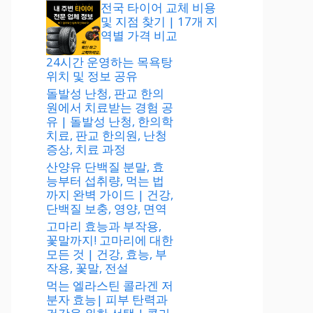
전국 타이어 교체 비용
및 지점 찾기 | 17개 지
역별 가격 비교
24시간 운영하는 목욕탕
위치 및 정보 공유
돌발성 난청, 판교 한의
원에서 치료받는 경험 공
유 | 돌발성 난청, 한의학
치료, 판교 한의원, 난청
증상, 치료 과정
산양유 단백질 분말, 효
능부터 섭취량, 먹는 법
까지 완벽 가이드 | 건강,
단백질 보충, 영양, 면역
고마리 효능과 부작용,
꽃말까지! 고마리에 대한
모든 것 | 건강, 효능, 부
작용, 꽃말, 전설
먹는 엘라스틴 콜라겐 저
분자 효능| 피부 탄력과