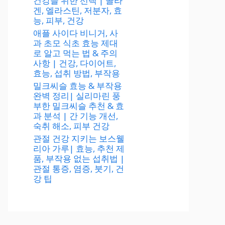
건강을 위한 선택 | 콜라
겐, 엘라스틴, 저분자, 효
능, 피부, 건강
애플 사이다 비니거, 사
과 초모 식초 효능 제대
로 알고 먹는 법 & 주의
사항 | 건강, 다이어트,
효능, 섭취 방법, 부작용
밀크씨슬 효능 & 부작용
완벽 정리| 실리마린 풍
부한 밀크씨슬 추천 & 효
과 분석 | 간 기능 개선,
숙취 해소, 피부 건강
관절 건강 지키는 보스웰
리아 가루| 효능, 추천 제
품, 부작용 없는 섭취법 |
관절 통증, 염증, 붓기, 건
강 팁