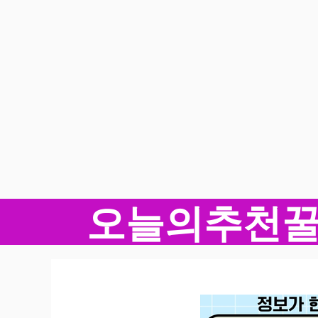
오늘의추천
컨
텐
츠
로
건
너
뛰