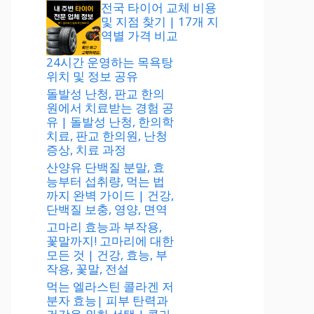
전국 타이어 교체 비용
및 지점 찾기 | 17개 지
역별 가격 비교
24시간 운영하는 목욕탕
위치 및 정보 공유
돌발성 난청, 판교 한의
원에서 치료받는 경험 공
유 | 돌발성 난청, 한의학
치료, 판교 한의원, 난청
증상, 치료 과정
산양유 단백질 분말, 효
능부터 섭취량, 먹는 법
까지 완벽 가이드 | 건강,
단백질 보충, 영양, 면역
고마리 효능과 부작용,
꽃말까지! 고마리에 대한
모든 것 | 건강, 효능, 부
작용, 꽃말, 전설
먹는 엘라스틴 콜라겐 저
분자 효능| 피부 탄력과