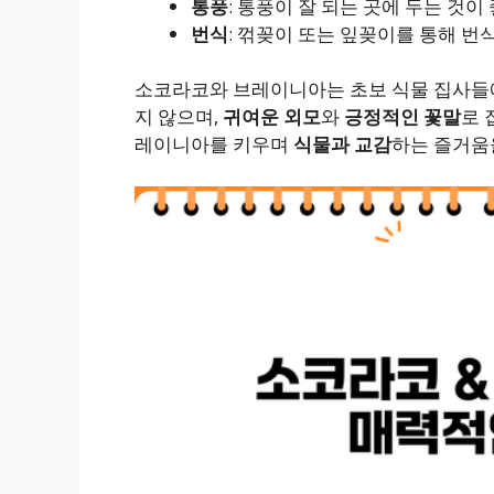
통풍
: 통풍이 잘 되는 곳에 두는 것이
번식
: 꺾꽂이 또는 잎꽂이를 통해 번
소코라코와 브레이니아는 초보 식물 집사들
지 않으며,
귀여운 외모
와
긍정적인 꽃말
로 
레이니아를 키우며
식물과 교감
하는 즐거움