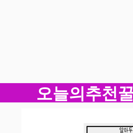
오늘의추천
컨
텐
츠
로
건
너
뛰