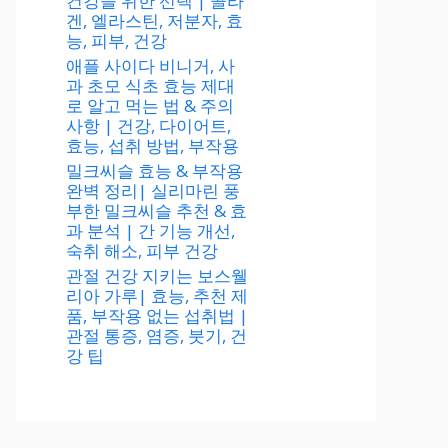
건강을 위한 선택 | 콜라
겐, 엘라스틴, 저분자, 효
능, 피부, 건강
애플 사이다 비니거, 사
과 초모 식초 효능 제대
로 알고 먹는 법 & 주의
사항 | 건강, 다이어트,
효능, 섭취 방법, 부작용
밀크씨슬 효능 & 부작용
완벽 정리| 실리마린 풍
부한 밀크씨슬 추천 & 효
과 분석 | 간 기능 개선,
숙취 해소, 피부 건강
관절 건강 지키는 보스웰
리아 가루| 효능, 추천 제
품, 부작용 없는 섭취법 |
관절 통증, 염증, 붓기, 건
강 팁