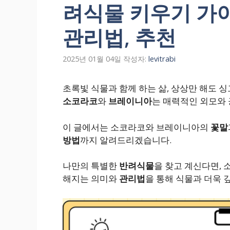
려식물 키우기 가이드
관리법, 추천
2025년 01월 04일
작성자:
levitrabi
초록빛 식물과 함께 하는 삶, 상상만 해도 
소코라코
와
브레이니아
는 매력적인 외모와 
이 글에서는 소코라코와 브레이니아의
꽃말
방법
까지 알려드리겠습니다.
나만의 특별한
반려식물
을 찾고 계신다면,
해지는 의미와
관리법
을 통해 식물과 더욱 