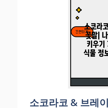
기
소코라코 & 브레이