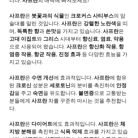
니다.
사프란
의 매력에 빠져보세요!
사프란
은
붓꽃과의 식물
인
크로커스 사티부스
의 암
술대를 말린 것입니다.
사프란
은
강렬한 노란색
을 띠
며,
독특한 향
과
쓴맛
을 가지고 있습니다.
사프란
은
고대 이집트
와
그리스
시대부터
향신료
,
염료
,
약용
으로 사용되어 왔습니다.
사프란
은
항산화 작용
,
항
염증 작용
,
항균 작용
,
진정 효과
등 다양한 효능을 가
지고 있습니다.
사프란
은
수면 개선
에 효과적입니다.
사프란
에 함유
된
크로신
성분은
세로토닌
의 분비를 촉진하여
안정
감
을 주고
숙면
을 유도합니다.
불면증
으로 고통받는
분들에게
사프란
차를 꾸준히 마시는 것을 추천합니
다.
사프란
은
다이어트
에도 효과적입니다.
사프란
은
체
지방 분해
를 촉진하고
식욕 억제
효과를 가지고 있습