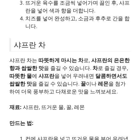
뜨거운 육수를 조금씩 넣어가며 끓인 후, 샤프
란을 넣어 색과 향을 더합니다.
치즈를 넣어 완성하고, 소금과 후추로 간을 합
니다.
샤프란 차
샤프란 차는
따뜻하게 마시는 차
로,
샤프란의 은은한
향과 쌉쌀한 맛
을 즐길 수 있습니다.
차
로 즐길 경우,
따뜻한 물
에
샤프란
을 넣어 우려내면
달콤하면서도
쌉쌀한 맛
을 즐길 수 있습니다.
꿀
이나
레몬
을 첨가
하여 더욱 풍부하고 다채로운 맛을 느껴보세요.
재료:
샤프란, 뜨거운 물, 꿀, 레몬
만드는 법:
컵에 샤프란을 넣고 뜨거운 물을 부어 우려냅