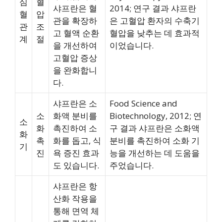
심
혈
샤프란은 혈
2014; 연구 결과 샤프란
혈
압
관을 확장하
은 고혈압 환자의 수축기
관
조
고 혈액 순환
혈압을 낮추는 데 효과적
계
절
을 개선하여
이었습니다.
고혈압 증상
을 완화합니
다.
샤프란은 소
Food Science and
소
화액 분비를
Biotechnology, 2012; 연
소
화
촉진하여 소
구 결과 샤프란은 소화액
화
촉
화를 돕고, 식
분비를 촉진하여 소화 기
기
진
욕 증진 효과
능을 개선하는 데 도움을
도 있습니다.
주었습니다.
샤프란은 항
산화 작용을
통해 면역 체