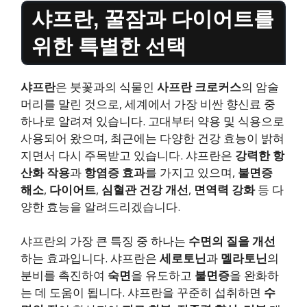
샤프란, 꿀잠과 다이어트를
위한 특별한 선택
샤프란
은 붓꽃과의 식물인
사프란 크로커스
의 암술
머리를 말린 것으로, 세계에서 가장 비싼 향신료 중
하나로 알려져 있습니다. 고대부터 약용 및 식용으로
사용되어 왔으며, 최근에는 다양한 건강 효능이 밝혀
지면서 다시 주목받고 있습니다. 샤프란은
강력한 항
산화 작용
과
항염증 효과
를 가지고 있으며,
불면증
해소
,
다이어트
,
심혈관 건강 개선
,
면역력 강화
등 다
양한 효능을 알려드리겠습니다.
샤프란의 가장 큰 특징 중 하나는
수면의 질을 개선
하는 효과입니다. 샤프란은
세로토닌
과
멜라토닌
의
분비를 촉진하여
숙면
을 유도하고
불면증
을 완화하
는 데 도움이 됩니다. 샤프란을 꾸준히 섭취하면
수