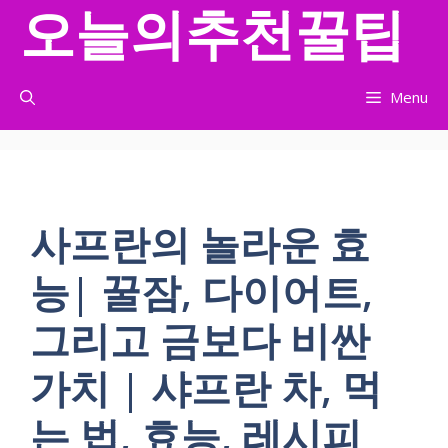
오늘의추천꿀팁
컨
텐
츠
로
Menu
건
너
뛰
기
사프란의 놀라운 효
능| 꿀잠, 다이어트,
그리고 금보다 비싼
가치 | 샤프란 차, 먹
는 법, 효능, 레시피