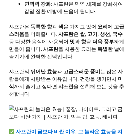
면역력 강화
: 샤프란은 면역 체계를 강화하여
감염 질환 예방에 도움이 됩니다.
샤프란은
독특한 향
과
색
을 가지고 있어
요리
에
고급
스러움
을 더해줍니다.
샤프란
은
쌀
,
고기
,
생선
,
국수
등 다양한 음식에 사용되어
맛
과
향
을
더욱 풍부
하게
만들어 줍니다.
샤프란
을 사용한 요리는
특별한 날
에
즐기기에 완벽한 선택입니다.
샤프란의
뛰어난 효능
과
고급스러운 풍미
는 많은 사
람들에게 사랑받는 이유입니다.
건강
을 챙기면서
미
식
까지 즐기고 싶다면
샤프란
을 섭취해 보는 것을 추
천합니다.
사프란이 금보다 비싼 이유, 그 놀라운 효능을 지