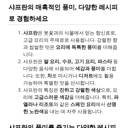
샤프란의 매혹적인 풍미, 다양한 레시피
로 경험하세요
샤프란
은 붓꽃과의 식물에서 얻는 향신료로,
고급 요리의 주재료로 사용됩니다. 강렬한 향
과 쌉쌀한 맛은
요리에 독특한 풍미
를 더해줍
니다.
샤프란은
쌀 요리, 수프, 고기 요리, 파스타
등
다양한 음식에 사용되어
색감과 풍미
를 더합
니다. 또한,
차
로 마시거나
디저트
에도 활용
가능하며 특별한 맛을 선사합니다.
샤프란의 특징은
진하고 강렬한 색상
으로, 요
리에
고급스러운 색감
을 더해줍니다. 특히,
파
엘라나 리조또
와 같은
스페인 요리
에서
선명
한 노란색
을 내는 데 자주 사용됩니다.
샤프란의 풍미를 즐기는 다양한 레시피