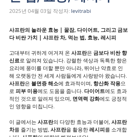
2025년 04월 03일
작성자:
levitrabi
사프란의 놀라운 효능 | 꿀잠, 다이어트, 그리고 금보
다 비싼 가치 | 샤프란 차, 먹는 법, 효능, 레시피
고대부터 귀하게 여겨져 온
사프란
은
금보다 비싼 향
신료
로 알려져 있습니다. 강렬한 색상과 독특한 향은
요리에 풍미를 더할 뿐만 아니라, 뛰어난 약효로 인
해 오랫동안 전 세계 사람들에게 사랑받아 왔습니다.
사프란
은
불면증 해소
에 효과적이며,
항산화 작용
으
로
피부 미용
에도 도움을 줍니다.
다이어트
에도 효과
적인 것으로 알려져 있으며,
면역력 강화
에도 긍정적
인 영향을 미칩니다.
이 글에서는
사프란
의 다양한 효능과 더불어,
샤프란
차
를 즐기는 방법,
사프란
을 활용한
레시피
를 소개합