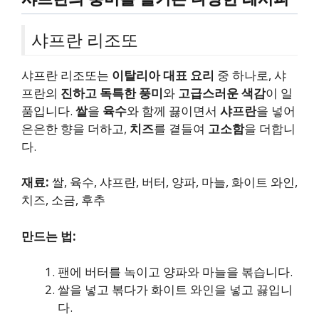
샤프란 리조또
샤프란 리조또는
이탈리아 대표 요리
중 하나로, 샤
프란의
진하고 독특한 풍미
와
고급스러운 색감
이 일
품입니다.
쌀
을
육수
와 함께 끓이면서
샤프란
을 넣어
은은한 향을 더하고,
치즈
를 곁들여
고소함
을 더합니
다.
재료:
쌀, 육수, 샤프란, 버터, 양파, 마늘, 화이트 와인,
치즈, 소금, 후추
만드는 법:
팬에 버터를 녹이고 양파와 마늘을 볶습니다.
쌀을 넣고 볶다가 화이트 와인을 넣고 끓입니
다.