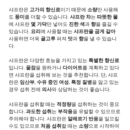
샤프란은
고가의 향신료
이기 때문에
소량
만 사용해
도
풍미
를 더할 수 있습니다.
샤프란 차
는
따뜻한 물
에 샤프란
몇 가닥
만 넣어도
진한 색
과
향
을 즐길 수
있습니다.
요리
에 사용할 때는
샤프란을 곱게 갈아
사용하면 더욱
골고루
퍼져
맛
과
향
을 낼 수 있습니
다.
샤프란은 다양한 효능을 가지고 있는
특별한 향신료
입니다.
꿀잠
을 원하거나
다이어트
를 계획하고 있다
면 샤프란을 섭취해 보는 것을 추천합니다. 단, 샤프
란은
임산부
,
수유 중인 여성
,
특정 질병
을 앓고 있는
경우 섭취 전에
의사
와 상담하는 것이 좋습니다.
샤프란을 섭취할 때는
적정량
을 섭취하는 것이 중요
합니다.
과도한 섭취
는
부작용
을 유발할 수 있으므로
주의해야 합니다. 샤프란은
알레르기 반응
을 일으킬
수도 있으므로
처음 섭취
할 때는
소량
으로 시작하여