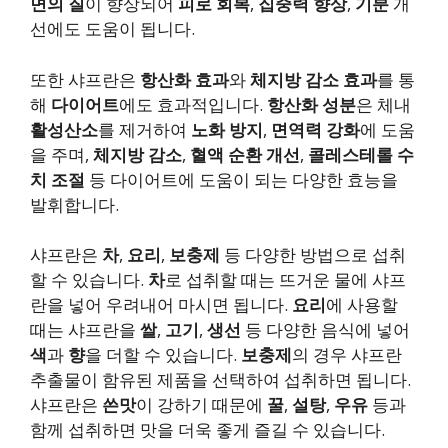
면의 질
이 향상되어
피로 회복
,
집중력 향상
,
기분
개
선에도 도움이 됩니다.
또한 샤프란은
항산화 효과
와
체지방 감소 효과
를 통
해
다이어트
에도 효과적입니다.
항산화 성분
은 체내
활성산소
를 제거하여
노화 방지
,
면역력 강화
에 도움
을 주며,
체지방 감소
,
혈액 순환 개선
,
콜레스테롤 수
치 조절
등 다이어트에 도움이 되는 다양한 효능을
발휘합니다.
샤프란은
차
,
요리
,
보충제
등 다양한 방법으로 섭취
할 수 있습니다.
차
로 섭취할 때는 뜨거운 물에 샤프
란을 넣어 우려내어 마시면 됩니다.
요리
에 사용할
때는 샤프란을
쌀
,
고기
,
생선
등 다양한 음식에 넣어
색
과
향
을 더할 수 있습니다.
보충제
의 경우 샤프란
추출물이 함유된 제품을 선택하여 섭취하면 됩니다.
샤프란은
쓴맛
이 강하기 때문에
꿀
,
설탕
,
우유
등과
함께 섭취하면 맛을 더욱 좋게 즐길 수 있습니다.