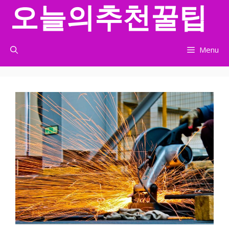
오늘의추천꿀팁
컨
텐
츠
로
Menu
건
너
뛰
기