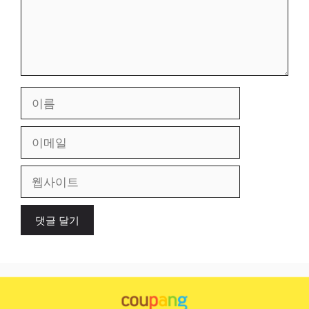
이
름
이
메
일
웹
사
이
트