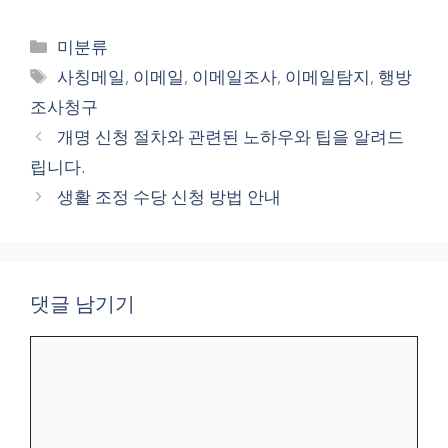
카
미분류
테
태
사칭메일
,
이메일
,
이메일조사
,
이메일탐지
,
행방
고
그
조사청구
리
개명 신청 절차와 관련된 노하우와 팁을 알려드
립니다.
생활 조정 수당 신청 방법 안내
댓글 남기기
댓
글