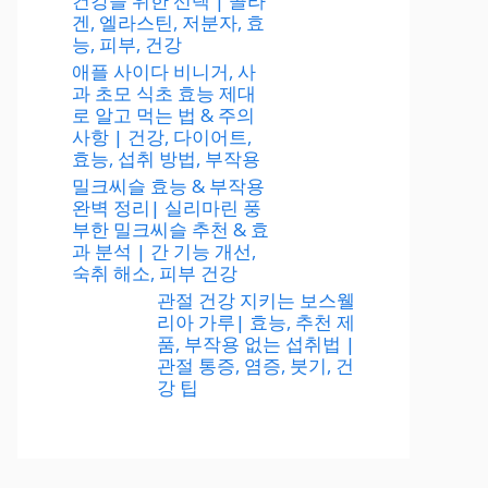
건강을 위한 선택 | 콜라
겐, 엘라스틴, 저분자, 효
능, 피부, 건강
애플 사이다 비니거, 사
과 초모 식초 효능 제대
로 알고 먹는 법 & 주의
사항 | 건강, 다이어트,
효능, 섭취 방법, 부작용
밀크씨슬 효능 & 부작용
완벽 정리| 실리마린 풍
부한 밀크씨슬 추천 & 효
과 분석 | 간 기능 개선,
숙취 해소, 피부 건강
관절 건강 지키는 보스웰
리아 가루| 효능, 추천 제
품, 부작용 없는 섭취법 |
관절 통증, 염증, 붓기, 건
강 팁