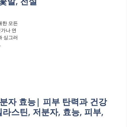
 꽃말, 전설
대한 모든
냇가나 연
과 싱그러
.
분자 효능| 피부 탄력과 건강
엘라스틴, 저분자, 효능, 피부,