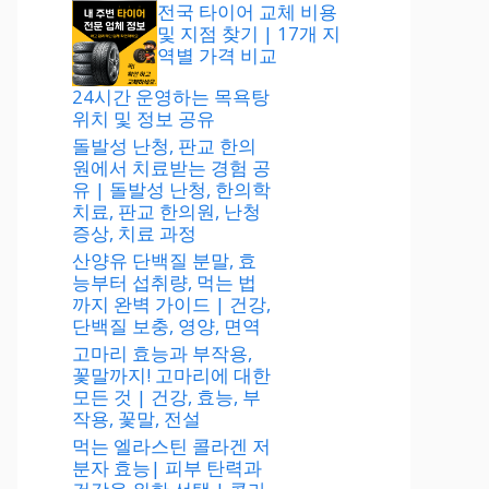
전국 타이어 교체 비용
및 지점 찾기 | 17개 지
역별 가격 비교
24시간 운영하는 목욕탕
위치 및 정보 공유
돌발성 난청, 판교 한의
원에서 치료받는 경험 공
유 | 돌발성 난청, 한의학
치료, 판교 한의원, 난청
증상, 치료 과정
산양유 단백질 분말, 효
능부터 섭취량, 먹는 법
까지 완벽 가이드 | 건강,
단백질 보충, 영양, 면역
고마리 효능과 부작용,
꽃말까지! 고마리에 대한
모든 것 | 건강, 효능, 부
작용, 꽃말, 전설
먹는 엘라스틴 콜라겐 저
분자 효능| 피부 탄력과