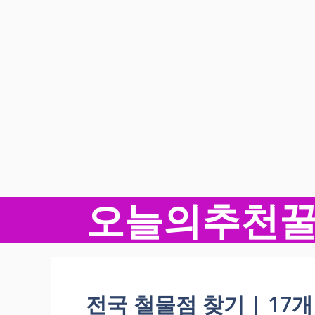
오늘의추천
컨
텐
츠
로
건
너
전국 철물점 찾기 | 17
뛰